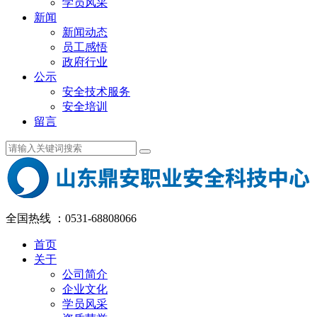
学员风采
新闻
新闻动态
员工感悟
政府行业
公示
安全技术服务
安全培训
留言
全国热线 ：0531-68808066
首页
关于
公司简介
企业文化
学员风采