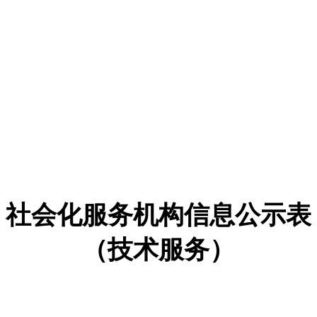
社会化服务机构信息公示表
（技术服务）