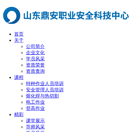
首页
关于
公司简介
企业文化
学员风采
资质荣誉
资质查询
课程
特种作业人员培训
安全管理人员培训
熔化焊与热切割
电工作业
登高作业
精彩
课堂展示
导师风采