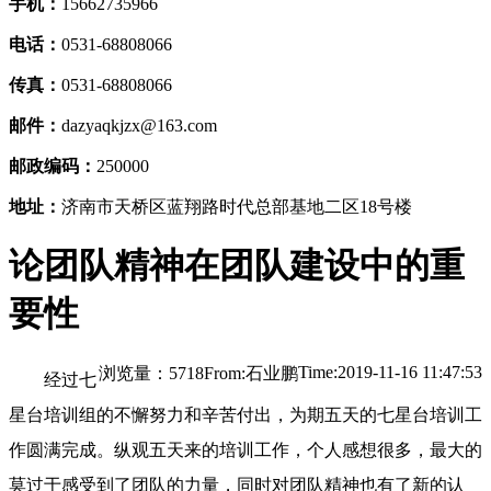
手机：
15662735966
电话：
0531-68808066
传真：
0531-68808066
邮件：
dazyaqkjzx@163.com
邮政编码：
250000
地址：
济南市天桥区蓝翔路时代总部基地二区18号楼
论团队精神在团队建设中的重
要性
Time:2019-11-16 11:47:53
浏览量：5718
From:石业鹏
经过七
星台培训组的不懈努力和辛苦付出，为期五天的七星台培训工
作圆满完成。纵观五天来的培训工作，个人感想很多，最大的
莫过于感受到了团队的力量，同时对团队精神也有了新的认