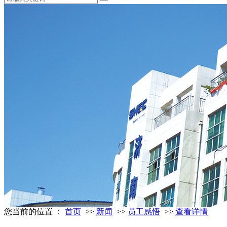
您当前的位置 ：
首页
>>
新闻
>>
员工感悟
>>
查看详情